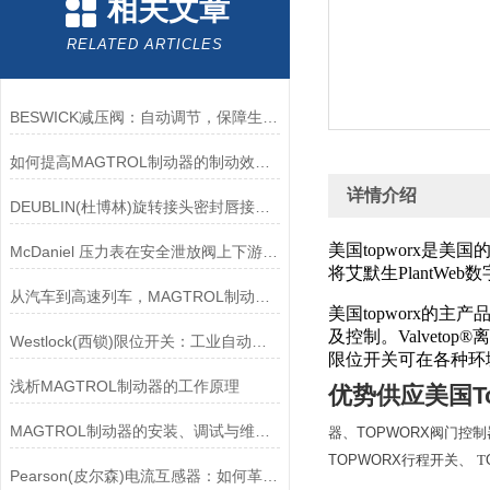
相关文章
RELATED ARTICLES
BESWICK减压阀：自动调节，保障生产无忧
如何提高MAGTROL制动器的制动效率？
详情介绍
DEUBLIN(杜博林)旋转接头密封唇接觖宽度和负载
美国topworx
McDaniel 压力表在安全泄放阀上下游压力监测中的应用
将艾默生PlantW
从汽车到高速列车，MAGTROL制动器的重要性
美国topworx
及控制。
Valvet
Westlock(西锁)限位开关：工业自动化领域的重要感知元件
限位开关可在各种环
浅析MAGTROL制动器的工作原理
优势供应美国To
MAGTROL制动器的安装、调试与维护指南说明
器、TOPWORX阀门控制
TOPWORX行程开关、
T
Pearson(皮尔森)电流互感器：如何革新电力监控？