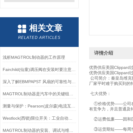
相关文章
RELATED ARTICLES
详情介绍
浅析MAGTROL制动器的工作原理
优势供应美国Clippard
Fairchild(仙童)调压阀在安装时要注意有哪些需要注意的地方？
优势供应美国Clippard
公司简介：秦皇岛维克
深入了解EBMPAPST 风扇的可靠性与耐用性
厂家平时难于购买到的
七大优势：
MAGTROL制动器是汽车中的关键组件之一
①价格优势——公司在
测量与保护：Pearson(皮尔森)电流互感器的双功能解析
有竞争力，并且普通及
Westlock(西锁)限位开关：工业自动化领域的重要感知元件
②运费低廉——因和国
③运货期短——每周空
MAGTROL制动器的安装、调试与维护指南说明