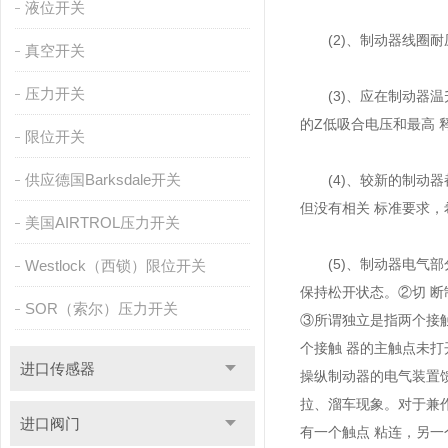
液位开关
(2)、制动器线圈耐压
真空开关
压力开关
(3)、应在制动器温升
的Z低吸合电压和最高 
限位开关
供应德国Barksdale开关
(4)、较新的制动器
但没有相关 标准要求
美国AIRTROL压力开关
(5)、制动器电气部
Westlock（西锁）限位开关
保持松开状态。②切 
SOR（索尔）压力开关
③所谓独立是指两个接
个接触 器的主触点未
进口传感器
操纵制动器的电气装置馈
拉、溜车现象。对于兼作轿
进口阀门
有一个触点 粘连，另