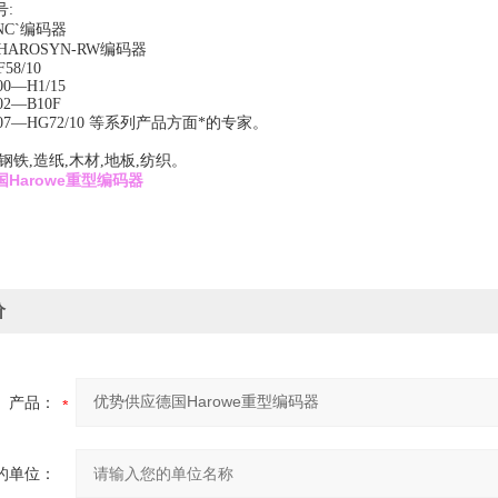
:
INC`编码器
0-HAROSYN-RW编码器
F58/10
00—H1/15
02—B10F
607—HG72/10 等系列产品方面*的专家。
钢铁,造纸,木材,地板,纺织。
Harowe重型编码器
价
产品：
的单位：