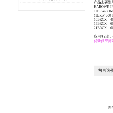
产品主要型号
HAROWE 
11BRW-30
11BRW-300-
10BRCX—4
15BRCX—6
21BRCX—
应用/行业：
优势供应德国
留言询
您