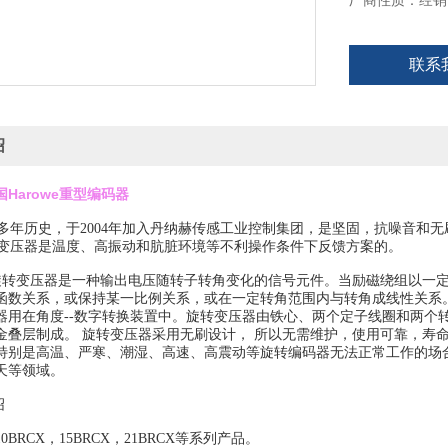
厂商性质：经销
联系
绍
Harowe重型编码器
e有50多年历史，于2004年加入丹纳赫传感工业控制集团，是坚固，抗噪
e旋转变压器是温度、高振动和肮脏环境等不利操作条件下反馈方案的。
e旋转变压器是一种输出电压随转子转角变化的信号元件。当励磁绕组以一
函数关系，或保持某一比例关系，或在一定转角范围内与转角成线性关系
器用在角度--数字转换装置中。旋转变压器由铁心、两个定子线圈和两个
金叠层制成。 旋转变压器采用无刷设计， 所以无需维护，使用可靠，寿
特别是高温、严寒、潮湿、高速、高震动等旋转编码器无法正常工作的场
天等领域。
绍
BRCX，15BRCX，21BRCX等系列产品。