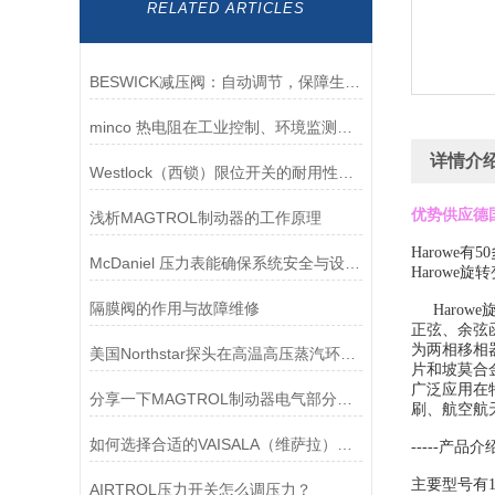
RELATED ARTICLES
BESWICK减压阀：自动调节，保障生产无忧
minco 热电阻在工业控制、环境监测和实验研究领域中发挥重要作用
详情介
Westlock（西锁）限位开关的耐用性与抗干扰能力分析
优势供应德国
浅析MAGTROL制动器的工作原理
Harow
McDaniel 压力表能确保系统安全与设备寿命延长
Harow
隔膜阀的作用与故障维修
Harow
正弦、余弦
为两相移相
美国Northstar探头在高温高压蒸汽环境下的液位测量可靠性
片和坡莫合
广泛应用在
分享一下MAGTROL制动器电气部分的检验要点
刷、航空航
如何选择合适的VAISALA（维萨拉）传感器以满足您的需求？
-----产品介
主要型号有10
AIRTROL压力开关怎么调压力？