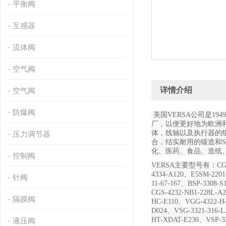
平衡阀
互感器
流体阀
空气阀
详情介绍
空气阀
防爆阀
美国
VERSA
公司是
1949
厂，以便更好地为欧洲和
体，线轴以及执行器的
压力调节器
合，结实耐用的锻造和
化、医药、食品、造纸
控制阀
VERSA
主要型号有：
CG
4334-A120
、
E5SM-2201
针阀
11-67-167
、
BSP-3308-S
CGS-4232-NB1-228L-A2
隔膜阀
HC-E110
、
VGG-4322-H
D024
、
VSG-3321-316-
HT-XDAT-E230
、
VSP-3
液压阀