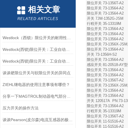
限位开关 73-1356T-A2
相关文章
限位开关 73-13564-A2
限位开关 73-13564-A2
开关 7JM-1352G-JSM
RELATED ARTICLES
行程开关 35-13319M
限位开关 73-13564-A2
限位开关 73-13564-A2
Westlock（西锁）限位开关的耐用性与抗干扰能力分析
限位开关 73-13564-A2
限位开关 73-1356X-JSM,
Westlock(西锁)限位开关：工业自动化的小巨人
限位开关 73-13564-A2
开关 73-1356H-S2
限位开关 73-13564-A2
Westlock(西锁)限位开关：工业自动化领域的重要感知元件
感应开关 81-20518-AY型
限位开关 73-13564-A2
谈谈硬限位开关与软限位开关的异同点
限位开关 73-13564-A2
限位开关 73-1356T-A2
ZIEHL继电器的使用注意事项有哪些？
限位开关 73-1356X-JSM,
限位开关 73-13564-A2
限位开关 73-13564-A2
分享一下MAGTROL制动器电气部分的检验要点
开关 120517A PN:73-13
限位开关 73-13564-A2
压力开关的操作方法
行程开关 35-13319M
限位开关 73-1356T-A2
谈谈Pearson(皮尔森)电流互感器的极性及特点
限位开关 11-51516-A2
限位开关 11-51516-A2