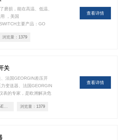
去除了磨损，能在高温、低温、
查看详情
用 ，美国
 SWITCH主要产品：GO
GO SWITCH阀门开关、GO
浏览量：
1379
杆限位开关为恶劣环境下的位置检
N开关
关、法国GEORGIN差压开
查看详情
压力变送器、法国GEORGIN
防爆仪表的专家，是欧洲解决危
制产品生产经验。1965年公
BBA14-111SEB-00
浏览量：
1379
和控制的研究，1970年公
器