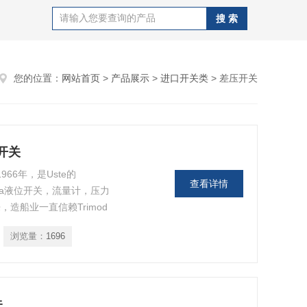
您的位置：
网站首页
>
产品展示
>
进口开关类
> 差压开关
位开关
于1966年，是Uste的
查看详情
 Besta液位开关，流量计，压力
造船业一直信赖Trimod
开关被安装船只上：▪ 货船▪ 油
浏览量：
1696
船
关