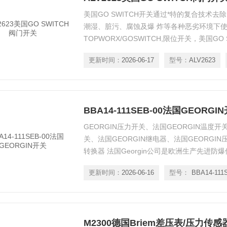
美国GO SWITCH开关通过*特的复合技术
潮湿、脏污、腐蚀及爆 炸等各种恶劣环境下使
TOPWORX/GOSWITCH,限位开关，美国GO
SWITCH行程开关、GO SWITCH限位开关、
更新时间：
2026-06-17
型号：
ALV2623
SWITCH阀位传感器。 Go Switch无杠
测的可靠性设立了标准。通过*特
BBA14-111SEB-00法国GEORGI
GEORGIN压力开关、法国GEORGIN温度开
关、法国GEORGIN继电器、法国GEORGIN
转换器 法国Georgin公司是欧洲生产先进
险环境中问题的**者，具有70多年的测量和控
更新时间：
2026-06-16
型号：
司组建了PHYSIQUE在物理学上负责专门测量
司成立了PHYSELEC部门，
M2300德国Briem差压表/压力传感