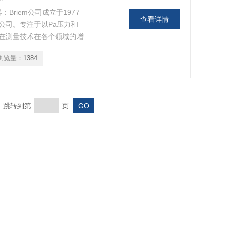
器：Briem公司成立于1977
查看详情
公司。专注于以Pa压力和
在测量技术在各个领域的增
进入了实验室和洁净技术计
浏览量：
1384
品范围：Briem压力传感
页 跳转到第
页