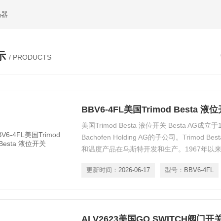
码器
示
/ PRODUCTS
BBV6-4FL美国Trimod Besta 液
美国Trimod Besta 液位开关 Besta AG成立
Bachofen Holding AG的子公司。Trimod
和温度产品在乌斯特开发和生产。1967年以来，
Besta液位开关。如今，Trimod Besta液位
更新时间：
2026-06-17
型号：
BBV6-4FL
船▪ 游轮▪ 军舰▪ 潜水艇▪ 护卫舰▪ 双体船▪ 起重
ALV2623美国GO SWITCH阀门开