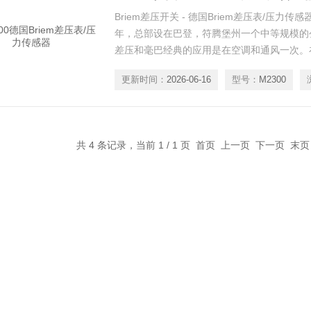
Briem差压开关 - 德国Briem差压表/压力传感
年，总部设在巴登，符腾堡州一个中等规模的
差压和毫巴经典的应用是在空调和通风一次。
加了市场的需求，我们遵守并经过多年的发展
更新时间：
2026-06-16
型号：
M2300
量解决方案的专家。Thermokon温度传感器产
器、Briem压力表、Briem气压差检测器、B
共 4 条记录，当前 1 / 1 页 首页 上一页 下一页 末