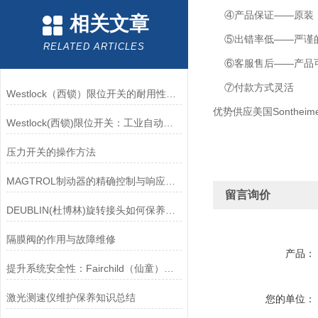
④产品保证——原装
相关文章
⑤出错率低——严谨的
RELATED ARTICLES
⑥客服售后——产品可
⑦付款方式灵活
Westlock（西锁）限位开关的耐用性与抗干扰能力分析
优势供应美国Sonthei
Westlock(西锁)限位开关：工业自动化的小巨人
压力开关的操作方法
MAGTROL制动器的精确控制与响应速度分析
留言询价
DEUBLIN(杜博林)旋转接头如何保养？需要注意哪些事项？
隔膜阀的作用与故障维修
产品：
提升系统安全性：Fairchild（仙童）调压阀的重要作用
激光测速仪维护保养知识总结
您的单位：