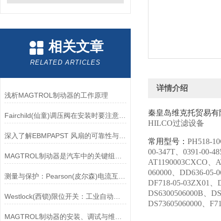
相关文章
RELATED ARTICLES
详情介绍
浅析MAGTROL制动器的工作原理
秦皇岛维克托贸易有
Fairchild(仙童)调压阀在安装时要注意有哪些需要注意的地方？
HILCO过滤设备
深入了解EBMPAPST 风扇的可靠性与耐用性
常用型号：
PH518-10
00-347T、0391-00-4
MAGTROL制动器是汽车中的关键组件之一
AT1190003CXCO、AT
060000、DD636-05-
测量与保护：Pearson(皮尔森)电流互感器的双功能解析
DF718-05-03ZX01、
DS6300506000B、DS
Westlock(西锁)限位开关：工业自动化领域的重要感知元件
DS73605060000、F
MAGTROL制动器的安装、调试与维护指南说明