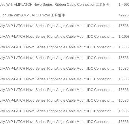
 Use With AMPLATCH Novo Series, Ribbon Cable Connection 工具附件
1-499
ief For Use With AMP LATCH Novo 工具附件
49925
TE Connectivity AMP-LATCH Novo Series, Right Angle Cable Mount IDC Connector Socket, 14 Way, 2 Row, 2.54mm Pitch 连接器
16586
TE Connectivity AMP-LATCH Novo Series, Right Angle Cable Mount IDC Connector Socket, 50 Way, 2 Row, 2.54mm Pitch 连接器
1-165
TE Connectivity AMP-LATCH Novo Series, Right Angle Cable Mount IDC Connector Socket, 40 Way, 2 Row, 2.54mm Pitch 连接器
16586
TE Connectivity AMP-LATCH Novo Series, Right Angle Cable Mount IDC Connector Socket, 10 Way, 2 Row, 2.54mm Pitch 连接器
16586
TE Connectivity AMP-LATCH Novo Series, Right Angle Cable Mount IDC Connector Socket, 20 Way, 2 Row, 2.54mm Pitch 连接器
16586
TE Connectivity AMP-LATCH Novo Series, Right Angle Cable Mount IDC Connector Socket, 26 Way, 2 Row, 2.54mm Pitch 连接器
16586
TE Connectivity AMP-LATCH Novo Series, Right Angle Cable Mount IDC Connector Socket, 34 Way, 2 Row, 2.54mm Pitch 连接器
16586
TE Connectivity AMP-LATCH Novo Series, Right Angle Cable Mount IDC Connector Socket, 16 Way, 2 Row, 2.54mm Pitch 连接器
16586
TE Connectivity AMP-LATCH Novo Series, Right Angle Cable Mount IDC Connector Socket, 16 Way, 2 Row, 2.54mm Pitch 连接器
16586
TE Connectivity AMP-LATCH Novo Series, Right Angle Cable Mount IDC Connector Socket, 30 Way, 2 Row, 2.54mm Pitch 连接器
16586