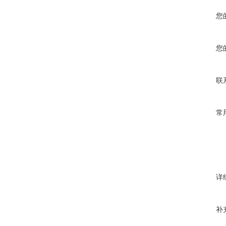
您
您
联
常
详
补