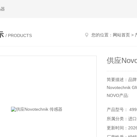
码器
示
您的位置：
网站首页
>
/ PRODUCTS
供应Novo
简要描述：品牌
Novotechnik G
NOVO产品:
角度位移传感器
产品型号： 4992
应用领域:
所属分类：进口
通用工程、测
疗、轨道交通、
更新时间：2026-