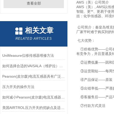
AMS（美）公司简介
查看全部
AMS（美）, AMS
智能、更**、更易于使
括：化学传感器、环境
公司简介：秦皇岛维克
相关文章
厂家平时难于购买到的
RELATED ARTICLES
七大优势：
①价格优势——公司在
有竞争力，并且普通及
UniMeasure位移传感器维修方法
②运费低廉——因和国
如何选择合适的VAISALA（维萨拉）传感器以满足您的需求？
③运货期短——每周空
Pearson(皮尔森)电流互感器具有广泛的动态范围和频率响应能力
④产品保证——原装
压力开关的操作方法
⑤出错率低——严谨的
⑥客服售后——产品可
如何减小Pearson(皮尔森)电流互感器的相位差？
⑦付款方式灵活
美国AIRTROL压力开关的优缺点及适用范围讲解