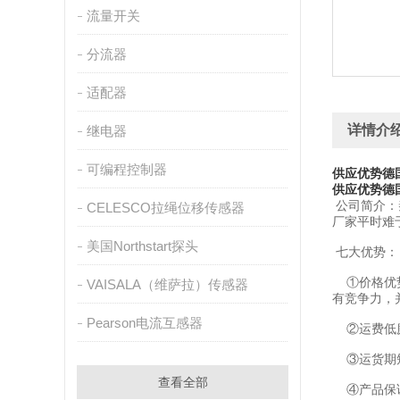
流量开关
分流器
适配器
详情介
继电器
可编程控制器
供应优势德国
供应优势德国
公司简介：
CELESCO拉绳位移传感器
厂家平时难
美国Northstart探头
七大优势：
①价格优势
VAISALA（维萨拉）传感器
有竞争力，
Pearson电流互感器
②运费低廉
③运货期短
查看全部
④产品保证