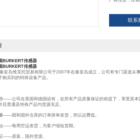
厂商性质：经销
联系
绍
BURKERT传感器
BURKERT传感器
秦皇岛维克托贸易有限公司于2007年在秦皇岛成立，公司有专门渠道从
于购买到的特殊设备产品。
——公司在美国和德国设有，在所有产品质量保证的前提下，享受其本
并且普通及特殊产品均货源充足。
——因和国外仓库的订单拼单发货，所以运费低。
——每周空运发货，为客户缩短货期。
——原装，国外货源。