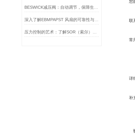
您
BESWICK减压阀：自动调节，保障生产无忧
深入了解EBMPAPST 风扇的可靠性与耐用性
联
压力控制的艺术：了解SOR（索尔）压力开关
常
详
补