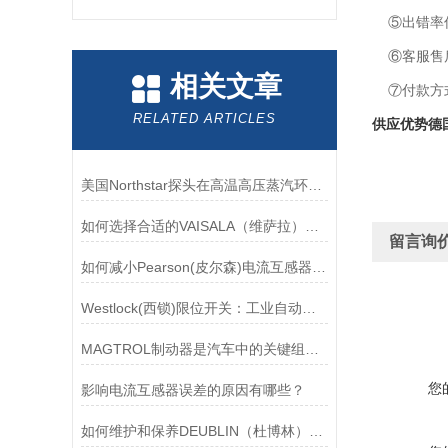
⑤出错率低
⑥客服售后
相关文章
⑦付款方
RELATED ARTICLES
供应优势德国
美国Northstar探头在高温高压蒸汽环境下的液位测量可靠性
如何选择合适的VAISALA（维萨拉）传感器以满足您的需求？
留言询
如何减小Pearson(皮尔森)电流互感器的相位差？
Westlock(西锁)限位开关：工业自动化的小巨人
MAGTROL制动器是汽车中的关键组件之一
您
影响电流互感器误差的原因有哪些？
如何维护和保养DEUBLIN（杜博林）旋转接头？