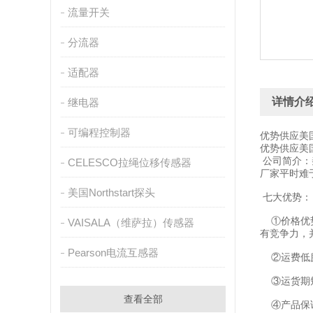
流量开关
分流器
适配器
详情介
继电器
可编程控制器
优势供应美国
优势供应美国
公司简介：
CELESCO拉绳位移传感器
厂家平时难
美国Northstart探头
七大优势：
①价格优势
VAISALA（维萨拉）传感器
有竞争力，
Pearson电流互感器
②运费低廉
③运货期短
查看全部
④产品保证