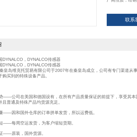
厂商性质：经销
联系
绍
DYNALCO，DYNALCO传感器
DYNALCO，DYNALCO传感器
秦皇岛维克托贸易有限公司于2007年在秦皇岛成立，公司有专门渠道从
于购买到的特殊设备产品。
——公司在美国和德国设有，在所有产品质量保证的前提下，享受其本
并且普通及特殊产品均货源充足。
——因和国外仓库的订单拼单发货，所以运费低。
——每周空运发货，为客户缩短货期。
——原装，国外货源。