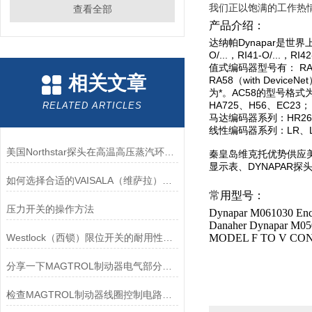
我们正以饱满的工作热
查看全部
产品介绍：
达纳帕Dynapar是世界上
O/...，RI41-O/...，RI42
值式编码器型号有： RA58，
相关文章
RA58（with Devic
为*。AC58的型号格式为：A
HA725、H56、EC23；
RELATED ARTICLES
马达编码器系列：HR26、
线性编码器系列：LR、
美国Northstar探头在高温高压蒸汽环境下的液位测量可靠性
秦皇岛维克托优势供应美国
显示表、DYNAPAR探头
如何选择合适的VAISALA（维萨拉）传感器以满足您的需求？
常
用型号：
压力开关的操作方法
Dynapar M061030 E
Danaher Dynapar M
Westlock（西锁）限位开关的耐用性与抗干扰能力分析
MODEL F TO V CON
分享一下MAGTROL制动器电气部分的检验要点
检查MAGTROL制动器线圈控制电路时应注意哪些问题？