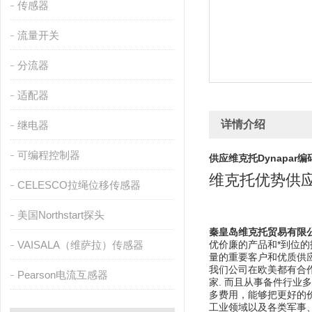
传感器
流量开关
分流器
适配器
详情介绍
继电器
可编程控制器
供应维克托Dynapar编
维克托优势供
CELESCO拉绳位移传感器
美国Northstart探头
秦皇岛维克托贸易有限
VAISALA（维萨拉）传感器
优价廉的产品和*到位
量的重要客户和优质供
我们公司在欧美都有合作
Pearson电流互感器
家. 而且从事备件行业
多费用，能够把更好的
工业领域以及各类军事