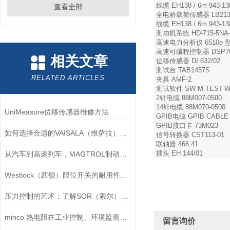
线缆 EH138 / 6m 943-138
查看全部
全电桥载荷传感器 LB213-0
线缆 EH138 / 6m 943-138
测功机系统 HD-715-5NA-
高速电力分析仪 6510e 型号升
高速可编程控制器 DSP700
相关文章
位移传感器 DI 632/02
测试台 TAB1457S
RELATED ARTICLES
夹具 AMF-2
测试软件 SW-M-TEST-W
2针电缆 88M007-0500
14针电缆 88M070-0500
UniMeasure位移传感器维修方法
GPIB电缆 GPIB CABLE 
GPIB接口卡 73M023
如何选择合适的VAISALA（维萨拉）传感器以满足您的需求？
信号转换器 CST113-01
联轴器 466.41
插头 EH 144/01
从汽车到高速列车，MAGTROL制动器的重要性
Westlock（西锁）限位开关的耐用性与抗干扰能力分析
压力控制的艺术：了解SOR（索尔）压力开关
minco 热电阻在工业控制、环境监测和实验研究领域中发挥重要作用
留言询价