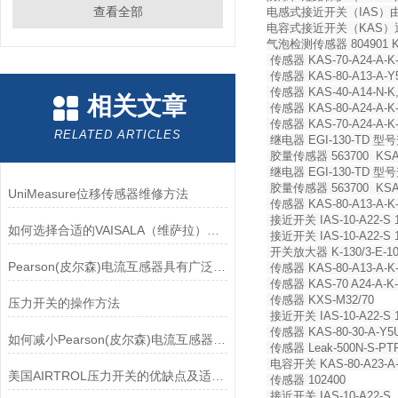
查看全部
电感式接近开关（IA
电容式接近开关（KAS
气泡检测传感器 804901 KAS
传感器 KAS-70-A24-A-K
传感器 KAS-80-A13-A-Y
传感器 KAS-40-A14-N-K, 
相关文章
传感器 KAS-80-A24-A-K-
传感器 KAS-70-A24-A-K
RELATED ARTICLES
继电器 EGI-130-TD 型号升级
胶量传感器 563700 KSA-8
继电器 EGI-130-TD 型号升级
胶量传感器 563700 KSA-8
UniMeasure位移传感器维修方法
传感器 KAS-80-A13-A-K
接近开关 IAS-10-A22-S 
如何选择合适的VAISALA（维萨拉）传感器以满足您的需求？
接近开关 IAS-10-A22-S 
开关放大器 K-130/3-E-1
Pearson(皮尔森)电流互感器具有广泛的动态范围和频率响应能力
传感器 KAS-80-A13-A-K
传感器 KAS-70 A24-A-K
传感器 KXS-M32/70
压力开关的操作方法
接近开关 IAS-10-A22-S 
传感器 KAS-80-30-A-Y5
如何减小Pearson(皮尔森)电流互感器的相位差？
传感器 Leak-500N-S-PT
电容开关 KAS-80-A23-A-
美国AIRTROL压力开关的优缺点及适用范围讲解
传感器 102400
接近开关 IAS-10-A22-S