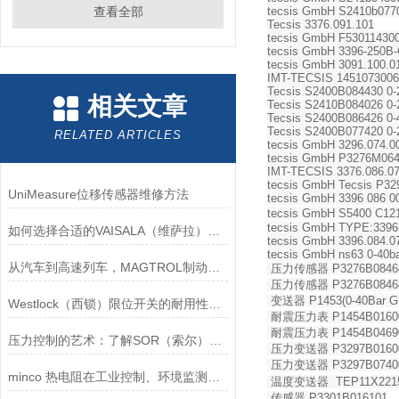
查看全部
tecsis GmbH S2410b077
Tecsis 3376.091.101
tecsis GmbH F530114300
tecsis GmbH 3396-250B-
tecsis GmbH 3091.100.0
IMT-TECSIS 1451073006
Tecsis S2400B084430 0
相关文章
Tecsis S2410B084026 0
Tecsis S2400B086426 0
Tecsis S2400B077420 0
RELATED ARTICLES
tecsis GmbH 3296.074.00
tecsis GmbH P3276M06
IMT-TECSIS 3376.086.0
tecsis GmbH Tecsis P32
UniMeasure位移传感器维修方法
tecsis GmbH 3396 086 0
tecsis GmbH S5400 C12
tecsis GmbH TYPE:3396-
如何选择合适的VAISALA（维萨拉）传感器以满足您的需求？
tecsis GmbH 3396.084.0
tecsis GmbH ns63 0-40ba
从汽车到高速列车，MAGTROL制动器的重要性
压力传感器 P3276B0846
压力传感器 P3276B0846
变送器 P1453(0-40Bar G1
Westlock（西锁）限位开关的耐用性与抗干扰能力分析
耐震压力表 P1454B016001
耐震压力表 P1454B046901
压力控制的艺术：了解SOR（索尔）压力开关
压力变送器 P3297B0160
压力变送器 P3297B0740
minco 热电阻在工业控制、环境监测和实验研究领域中发挥重要作用
温度变送器 TEP11X22151
传感器 P3301B016101