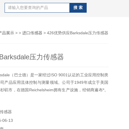
产品展示
> >
进口传感器
> 426优势供应Barksdale压力传感器
arksdale压力传感器
ksdale（巴士德）是一家经过ISO 9001认证的工业应用控制类
司产品应用流体控制与测量领域。公司于1949年成立于美国
矶市，在德国Reichelsheim拥有生产设施，经销商遍布*。
e控制产品以其的产品设计和质量而*，所设计、生产的一完整系列的
液位、流量和电子式产品能满足流体动力行业关键应用的各项
传感器
le产品在
06-13