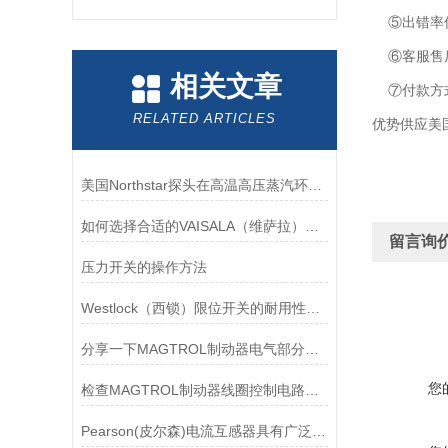
⑤出错率低
⑥客服售后
相关文章
⑦付款方
RELATED ARTICLES
优势供应美国B
美国Northstar探头在高温高压蒸汽环境下的液位测量可靠性
如何选择合适的VAISALA（维萨拉）传感器以满足您的需求？
留言询
压力开关的操作方法
Westlock（西锁）限位开关的耐用性与抗干扰能力分析
分享一下MAGTROL制动器电气部分的检验要点
您
检查MAGTROL制动器线圈控制电路时应注意哪些问题？
Pearson(皮尔森)电流互感器具有广泛的动态范围和频率响应能力