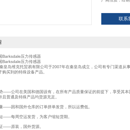
厂商性质：经销
联系
绍
arksdale压力传感器
arksdale压力传感器
秦皇岛维克托贸易有限公司于2007年在秦皇岛成立，公司有专门渠道从
于购买到的特殊设备产品。
——公司在美国和德国设有，在所有产品质量保证的前提下，享受其本
并且普通及特殊产品均货源充足。
——因和国外仓库的订单拼单发货，所以运费低。
——每周空运发货，为客户缩短货期。
——原装，国外货源。