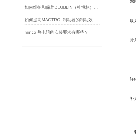
您
如何维护和保养DEUBLIN（杜博林）旋转接头？
如何提高MAGTROL制动器的制动效率？
联
minco 热电阻的安装要求有哪些？
常
详
补