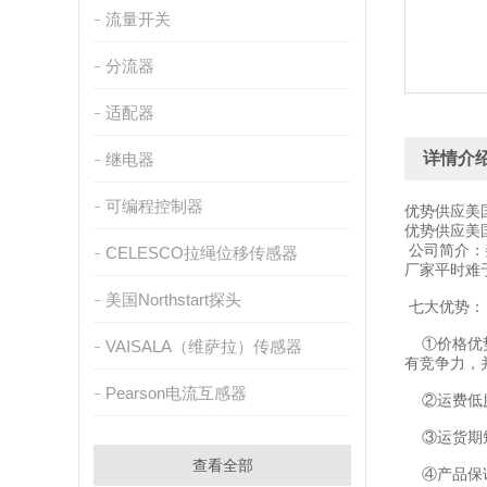
流量开关
分流器
适配器
详情介
继电器
可编程控制器
优势供应美国B
优势供应美国B
公司简介：
CELESCO拉绳位移传感器
厂家平时难
美国Northstart探头
七大优势：
①价格优势
VAISALA（维萨拉）传感器
有竞争力，
Pearson电流互感器
②运费低廉
③运货期短
查看全部
④产品保证