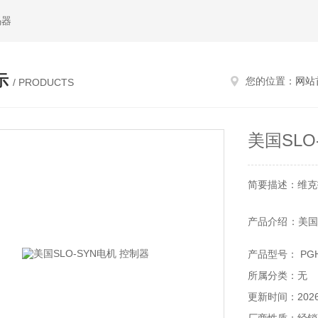
码器
示
您的位置：
网站
/ PRODUCTS
美国SLO
简要描述：维克托
产品介绍：美国
驱动器、控制
产品型号： PGH
络，使SLO-S
所属分类：无
秦皇岛维克托贸易
更新时间：2026-
SLO-SYN驱动