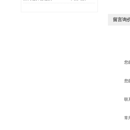
留言询
您
您
联
常