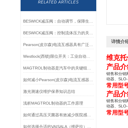
RELATED ARTICLES
BESWICK减压阀：自动调节，保障生产无忧
BESWICK减压阀：控制流体压力的关键组件
详情介
Pearson(皮尔森)电流互感器具有广泛的动态范围和频率响应能力
维克托供
Westlock(西锁)限位开关：工业自动化领域的重要感知元件
产品介
MAGTROL制动器是汽车中的关键组件之一
销售和分销网
动器、SLO
如何减小Pearson(皮尔森)电流互感器的相位差？
常用型
激光测速仪维护保养知识总结
产品介
销售和分销网
浅析MAGTROL制动器的工作原理
动器、SLO
常用型
如何通过高压灭菌器有效减少医院感染风险？
如何选择合适的VAISALA（维萨拉）传感器以满足您的需求？