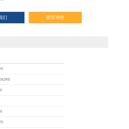
行审.计，以确保合规。Vortex的红外滤波器通过溅射沉积，
oc
我们
留言询价
20
062RE
0
D
26
25