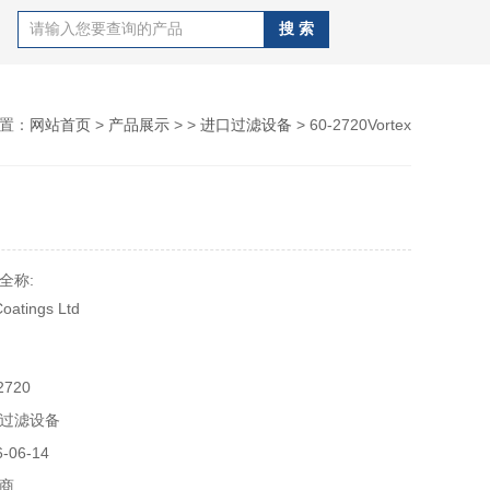
置：
网站首页
>
产品展示
> >
进口过滤设备
> 60-2720Vortex
全称:
Coatings Ltd
镜、涂层、光束喷射器
720
过滤设备
生命科学、工业、医.疗、机械
06-14
 ISO 9001 （2015） 认证公司。Vortex 在工厂内运行质量管理
商