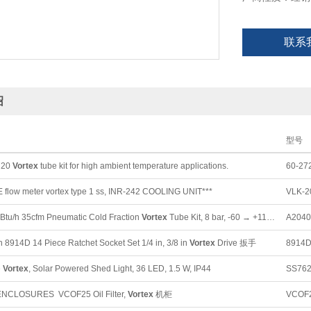
系统，并每年进
使用Vortex的“R
联系
绍
型号
720
Vortex
tube kit for high ambient temperature applications.
60-27
flow meter vortex type 1 ss, INR-242 COOLING UNIT***
VLK-2
tu/h 35cfm Pneumatic Cold Fraction
Vortex
Tube Kit, 8 bar, -60 → +110°C 交流电源
A2040
 8914D 14 Piece Ratchet Socket Set 1/4 in, 3/8 in
Vortex
Drive 扳手
8914
e
Vortex
, Solar Powered Shed Light, 36 LED, 1.5 W, IP44
SS76
NCLOSURES VCOF25 Oil Filter,
Vortex
机柜
VCOF