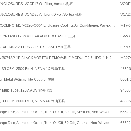
NCLOSURES VCOF17 Oil Filter,
Vortex
机柜
VCOF
NCLOSURES VCAD25 Ambient Dryer,
Vortex
机柜
VCAD
OLING M17-0226-G004 Enclosure Cooling, Air Conditioner,
Vortex
Cooler Indoor/Outdoor, NEMA 4, 4X, VC Series, Steel 机柜
M17-0
X12P DWO 120MM LEPA VORTEX CASE F 工具
LP-VX
X14P 140MM LEPA VORTEX CASE FAN 工具
LP-VX
ICY DOCK MB074SP-1B BLACK VORTEX REMOVABLE MODULE 3.5 HDD 4 IN 3 HOT SWAP 工具
MB07
, 35 CFM, 2500 BtuH, NEMA 4X 气动工具
4835
r, Metal W/Snap Tite Coupler 垫圈
9991-
r, Multi Tube, 120V, ADV 实验仪器
94506
, 30 CFM, 2000 BtuH, NEMA 4X 气动工具
4830
2" Quick Change Disc, Aluminum Oxide, Turn-On/Off, 80 Grit, Medium, Non-Woven,
Vortex
66623
Ra
2" Quick Change Disc, Aluminum Oxide, Turn-On/Off, 50 Grit, Coarse, Non-Woven,
Vortex
66623
Rap