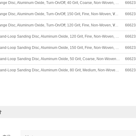
2" Quick Change Disc, Aluminum Oxide, Turn-On/Off, 40 Grit, Coarse, Non-Woven,
Vortex
66623
Rap
ange Disc, Aluminum Oxide, Turn-On/Off, 150 Grit, Fine, Non-Woven,
Vortex
Rapi
66623
ange Disc, Aluminum Oxide, Turn-On/Off, 120 Grit, Fine, Non-Woven,
Vortex
Rapi
66623
4-1/2" Hook-and-Loop Sanding Disc, Aluminum Oxide, 120 Grit, Fine, Non-Woven,
Vortex
66623
Rap
4-1/2" Hook-and-Loop Sanding Disc, Aluminum Oxide, 150 Grit, Fine, Non-Woven,
Vortex
66623
Rap
4-1/2" Hook-and-Loop Sanding Disc, Aluminum Oxide, 50 Grit, Coarse, Non-Woven,
Vortex
66623
Ra
4-1/2" Hook-and-Loop Sanding Disc, Aluminum Oxide, 80 Grit, Medium, Non-Woven,
Vortex
66623
R
价