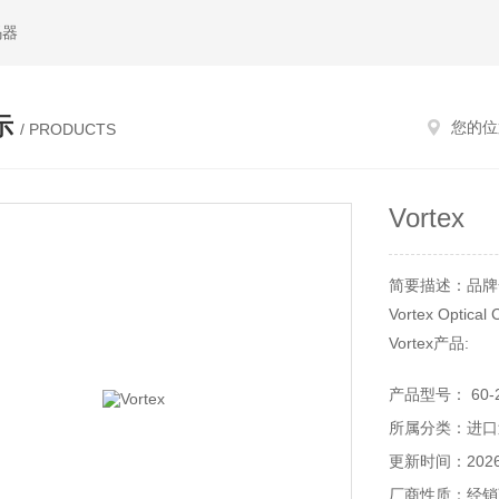
码器
示
您的位
/ PRODUCTS
Vortex
简要描述：品牌
Vortex Optical 
Vortex产品:
红外滤清器、滤
产品型号： 60-2
应用领域:
所属分类：进口
光学、半导体、
Vortex公司简介
更新时间：2026-
Vortex 是一家
厂商性质：经销