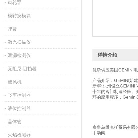
齿轮泵
模转换模块
弹簧
激光扫描仪
详情介绍
泄漏检测仪
无阻尼 阻挡器
优势供应美国GEMINI
产品介绍：GEMINI始
鼓风机
新罕*尔州设立GEMIN
十年的阀门制造经验。美
飞剪控制器
环的应用程序，Gemi
液位控制器
晶体管
秦皇岛维克托贸易有限公司优势
手动阀
火焰检测器