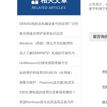
相关文章
公司简介：
RELATED ARTICLES
家平时难于
DEMAG电机在机械设备中的应用广泛性
激光测速仪维护保养知识总结
留言询
Westlock（西锁）限位开关的耐用性与抗干扰能力分析
深入了解EBMPAPST 风扇的可靠性与耐用性
UniMeasure位移传感器维修方法
您
如何维护和保养DEUBLIN（杜博林）旋转接头？
测量与保护：Pearson(皮尔森)电流互感器的双功能解析
您
ZIEHL继电器的使用注意事项有哪些？
美国Northstar探头在高温高压蒸汽环境下的液位测量可靠性
联