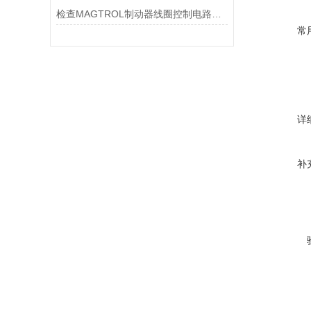
检查MAGTROL制动器线圈控制电路时应注意哪些问题？
常
详
补