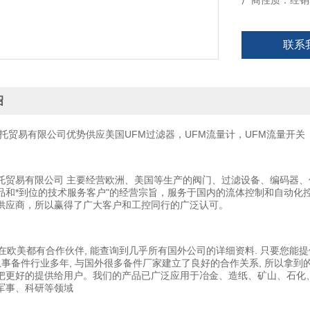
厂商性质：经销
联系
绍
托贸易有限公司优势供应美国UFM过滤器，UFM流量计，UFM流量开关
托贸易有限公司 主要经营欧洲、美国等生产的阀门、过滤设备、编码器、
品和*到位的技术服务客户"的经营宗旨，服务于国内的流体控制和自动化
供应商，所以赢得了广大客户和工控同行的广泛认可。
欧美都有合作伙伴, 能查询到几乎所有国外公司的详细资料. 只要您能提供
且从事备件行业多年, 与国外很多备件厂家建立了良好的合作关系, 所以拿
把更好的提供给用户。我们的产品已广泛应用于冶金、造纸、矿山、石化
军事、科研等领域