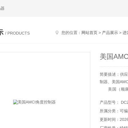
码器
示
您的位置：
网站首页
>
产品展示
>
进
/ PRODUCTS
美国AM
简要描述：供应
制器、美国AMC
美国（顺康）AM
换：AMCI传
产品型号： DC2
器、AMCI接
所属分类：可编
AMCI包装生产
更新时间：2026-