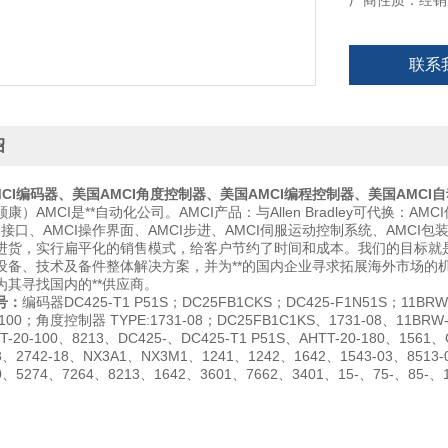
厂商性质：经销
联系
绍
CI编码器、
美国AMCI角度控制器
、美国AMCI编程控制器、美国AMCI
AMCI是**自动化公司。AMCI产品：与Allen Bradley可代换：AM
I接口、AMCI操作界面、AMCI步进、AMCI伺服运动控制系统、AMC
进货，实行扁平化的销售模式，给客户节约了时间和成本。我们的目标就是
设备、技术及备件整体解决方案，并为**的国内企业寻求拓展海外市场的
为其寻找国内的**供应商。
号：
编码器DC425-T1 P51S；DC25FB1CKS；DC425-F1N51S；11BR
-100；角度控制器 TYPE:1731-08；DC25FB1C1KS、1731-08、11BRW-
T-20-100、8213、DC425-、DC425-T1 P51S、AHTT-20-180、1561
3、2742-18、NX3A1、NX3M1、1241、1242、1642、1543-03、8513-0
0、5274、7264、8213、1642、3601、7662、3401、15-、75-、85-、1