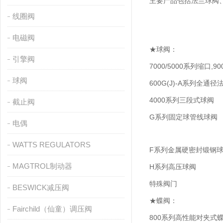
主要产品包括法兰球阀、
线圈阀
电磁阀
★球阀：
引擎阀
7000/5000系列缩口,
球阀
600G(J)-A系列全通
4000系列三段式球阀
截止阀
G系列固定球管线球阀
电偶
WATTS REGULATORS
F系列金属硬密封锻钢
MAGTROL制动器
H系列高压球阀
特殊阀门
BESWICK减压阀
★蝶阀：
Fairchild（仙童）调压阀
800系列高性能对夹式