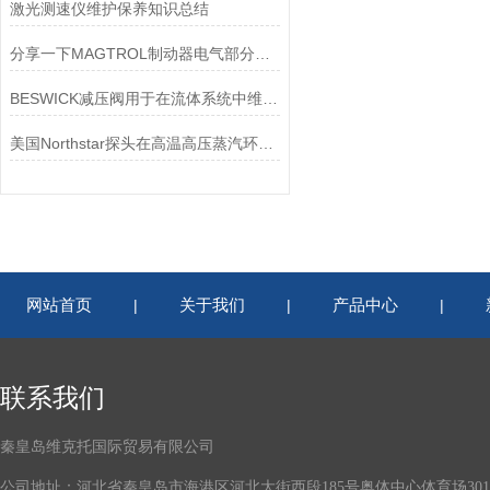
激光测速仪维护保养知识总结
分享一下MAGTROL制动器电气部分的检验要点
BESWICK减压阀用于在流体系统中维持稳定的压力
美国Northstar探头在高温高压蒸汽环境下的液位测量可靠性
网站首页
关于我们
产品中心
|
|
|
联系我们
秦皇岛维克托国际贸易有限公司
公司地址：河北省秦皇岛市海港区河北大街西段185号奥体中心体育场301-