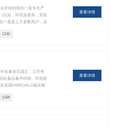
，从开始到现在一直专生产
查看详情
（比如：环境温度高，安装
品一直是上大多数用户，这
计制造思想使然。在这个领
：
1246
作的
7年在秦皇岛成立，公司有
查看详情
动化备品备件经销，特别是
国FAIRCHILD减压阀
：
1098