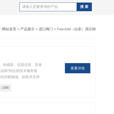
：
网站首页
>
产品展示
>
进口阀门
> Fairchild（仙童）调压阀
、传感器、仪器仪表、及各
查看详情
品和*到位的技术服务客
动化控制领域。的技术支持
户和供应商，而且我们还提
：
1086
了广大客户和工控同行的广