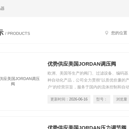
码器
示
您的位置
/ PRODUCTS
优势供应美国JORDAN调压阀
欧洲、美国等生产的阀门、过滤设备、编码器
种自动化产品，公司全力贯彻“以质优价廉的产
户“的经营宗旨，服务于国内的流体控制和自
和数年的贸易经验使我们积累了大量的重要客
更新时间：
2026-06-16
型号：
浏览量
供*细致的售前、售中、售后服务，所以赢得
泛认可。
优势供应美国JORDAN压力调节阀