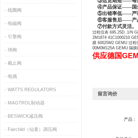
③运货期短——每
④产品保证——
国
线圈阀
⑤出错率低——严谨
⑥客服售后——产
电磁阀
⑦付款方式灵活
。
过程仪表 695.25D..1/N GE
引擎阀
2M1874 41C1000210 G
膜 60025M2 GEMU 过程仪表
00M0M125A GEMU 隔膜
球阀
供应德国GE
截止阀
电偶
WATTS REGULATORS
留言询价
MAGTROL制动器
BESWICK减压阀
产品：
Fairchild（仙童）调压阀