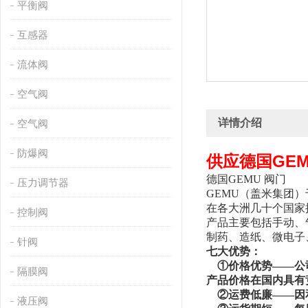
平衡阀
互感器
流体阀
空气阀
详情介绍
空气阀
防爆阀
供应德国GE
德国GEMU 阀门
压力调节器
GEMU（盖米集团
在各大洲几十个国家
控制阀
产品主要包括手动、
制药、造纸、微电子
针阀
七
大优势：
①价格优势——公司
隔膜阀
产品价格在国内具有
②运费低廉——因
液压阀