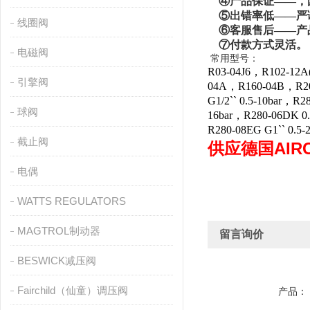
④产品保证——，
⑤出错率低——严谨
线圈阀
⑥客服售后——产
⑦付款方式灵活
。
电磁阀
常用型号：
R03-04J6，R102-12A
引擎阀
04A，R160-04B，R201-
G1/2`` 0.5-10bar，R2
球阀
16bar，R280-06DK 0.5
R280-08EG G1`` 0.5-
截止阀
供应德国AIR
电偶
WATTS REGULATORS
MAGTROL制动器
留言询价
BESWICK减压阀
Fairchild（仙童）调压阀
产品：