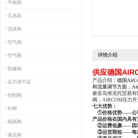
平衡阀
互感器
流体阀
空气阀
详情介绍
空气阀
防爆阀
供应德国AIR
产品介绍：
德国Ai
压力调节器
和流量调节方面，Ai
秦皇岛维克托贸易有
控制阀
阀
，
AIRCOM压力
七
大优势：
针阀
①价格优势——公司
产品价格在国内具有
隔膜阀
②运费低廉——因
③运货期短——每
液压阀