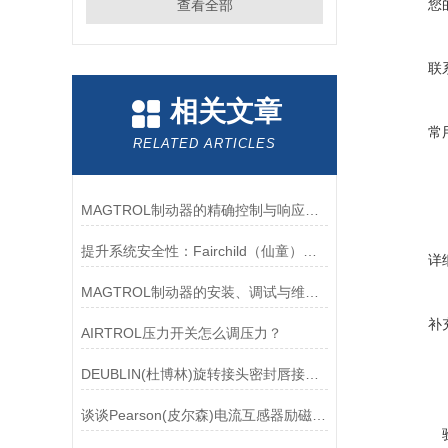
您
查看全部
联
相关文章
常
RELATED ARTICLES
MAGTROL制动器的精确控制与响应速度分析
提升系统安全性：Fairchild（仙童）调压阀的重要作用
详
MAGTROL制动器的安装、调试与维护指南说明
补
AIRTROL压力开关怎么调压力？
DEUBLIN(杜博林)旋转接头密封唇接觖宽度和负载
谈谈Pearson(皮尔森)电流互感器励磁特性试验的目的