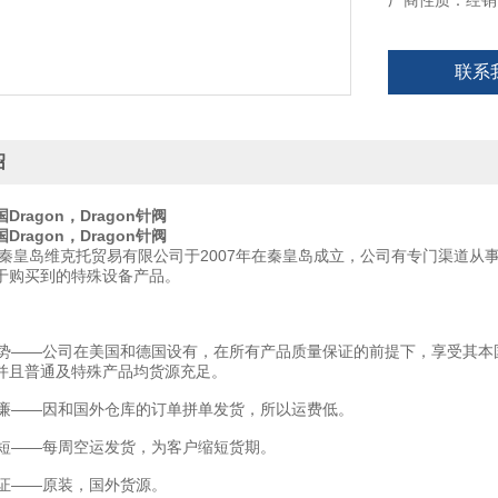
厂商性质：经销
联系
绍
ragon，Dragon针阀
ragon，Dragon针阀
秦皇岛维克托贸易有限公司于2007年在秦皇岛成立，公司有专门渠道从
于购买到的特殊设备产品。
——公司在美国和德国设有，在所有产品质量保证的前提下，享受其本
并且普通及特殊产品均货源充足。
——因和国外仓库的订单拼单发货，所以运费低。
——每周空运发货，为客户缩短货期。
——原装，国外货源。