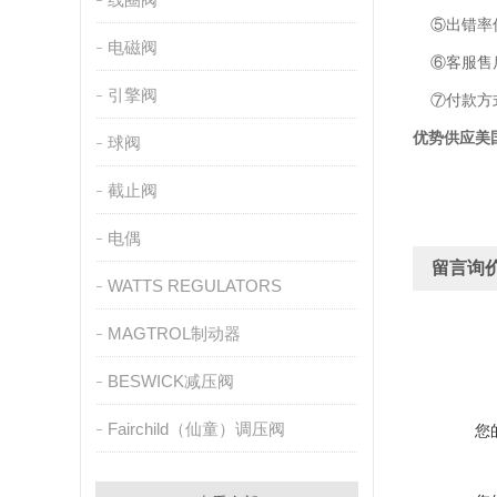
⑤出错率低
电磁阀
⑥客服售后
引擎阀
⑦付款方
优势供应美国D
球阀
截止阀
电偶
留言询
WATTS REGULATORS
MAGTROL制动器
BESWICK减压阀
Fairchild（仙童）调压阀
您