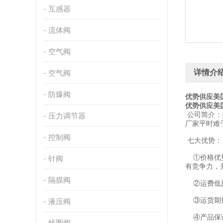
互感器
流体阀
空气阀
详情介
空气阀
防爆阀
优势供应美国D
优势供应美国D
公司简介：
压力调节器
厂家平时难
控制阀
七大优势：
①价格优势
针阀
有竞争力，
隔膜阀
②运费低廉
③运货期短
液压阀
④产品保证
线圈阀