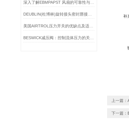
深入了解EBMPAPST 风扇的可靠性与耐用性
DEUBLIN(杜博林)旋转接头密封唇接觖宽度和负载
补
美国AIRTROL压力开关的优缺点及适用范围讲解
BESWICK减压阀：控制流体压力的关键组件
上一篇：
下一篇：