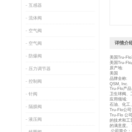
互感器
流体阀
空气阀
详情介
空气阀
防爆阀
美国Tru-Fl
美国Tru-F
原产地:
压力调节器
美国
品牌全称:
控制阀
QSM, Inc.
Tru-Flo产品
针阀
卫生球阀、
应用领域:
石油、化工
隔膜阀
Tru-Flo公
Tru-Fl
液压阀
的技术和工艺
的满意度。
公司简介：
线圈阀