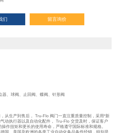
商
球阀、止回阀、蝶阀、针形阀
我们
留言询价
品、汽车、制药、造纸行业、不锈钢、工业、
介
公司生产用于石油、化工、食品、汽车、制药和造纸行业的不锈钢
位器、球阀、止回阀、蝶阀、针形阀
从生产到售后， Tru-Flo 阀门一直注重质量控制，采用*新
气动执行器以及自动化配件， Tru-Flo 交货及时，保证客户
较低的操作扭矩和更长的使用寿命，严格遵守国际标准和规格。
事德国、美国及欧洲的各类工业自动化备品备件经销，特别是