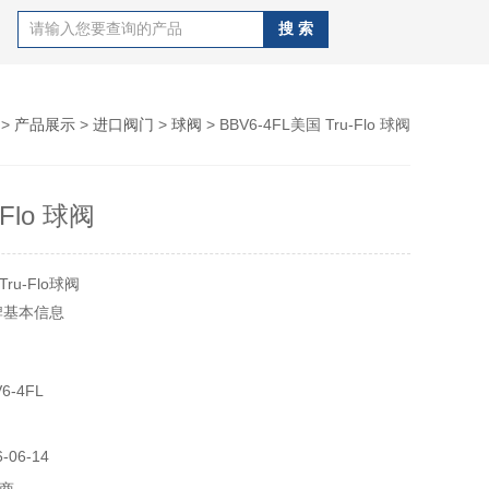
>
产品展示
>
进口阀门
>
球阀
> BBV6-4FL美国 Tru-Flo 球阀
-Flo 球阀
u-Flo球阀
品牌基本信息
6-4FL
06-14
业球阀、电动执行器、气动执行器、自动化配件、开关盒、螺