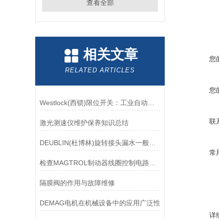
查看全部
相关文章
您
RELATED ARTICLES
您
Westlock(西锁)限位开关：工业自动化领域的重要感知元件
联
激光测速仪维护保养知识总结
DEUBLIN(杜博林)旋转接头漏水一般应从以下几个方面来找原因
常
检查MAGTROL制动器线圈控制电路时应注意哪些问题？
隔膜阀的作用与故障维修
DEMAG电机在机械设备中的应用广泛性
详