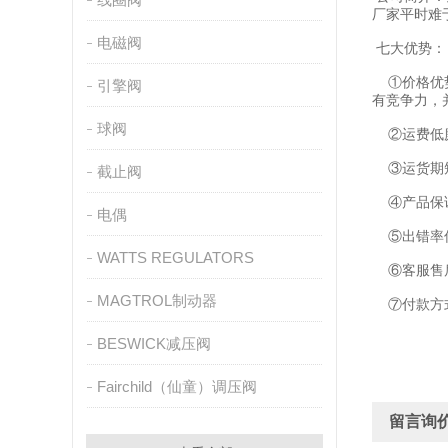
厂家平时难
电磁阀
七大优势：
①价格优势
引擎阀
有竞争力，
球阀
②运费低廉
③运货期短
截止阀
④产品保证
电偶
⑤出错率低
WATTS REGULATORS
⑥客服售后
MAGTROL制动器
⑦付款方
BESWICK减压阀
Fairchild（仙童）调压阀
留言询