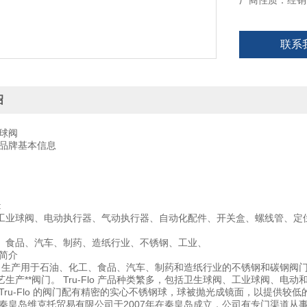
厂商性质：经销
线管、定位器、
应用领域:
联系
石油、化工、食
Tru-Flo公司简
Tru-Flo 
绍
o球阀
lo品牌基本信息
:
工业球阀、电动执行器、气动执行器、自动化配件、开关盒、螺线管、定
、食品、汽车、制药、造纸行业、不锈钢、工业、
司简介
o 公司生产用于石油、化工、食品、汽车、制药和造纸行业的不锈钢和碳钢阀门，
生产**阀门。 Tru-Flo 产品种类繁多，包括卫生球阀、工业球阀、电动和
 Tru-Flo 的阀门配有精密的实心不锈钢球，球被抛光成镜面，以提供
秦皇岛维克托贸易有限公司于2007年在秦皇岛成立，公司有专门渠道从