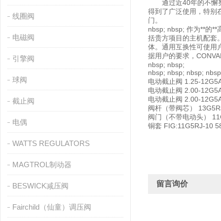
通过近40年的不懈努力，
得到了广泛使用，特别在
线圈阀
门。
nbsp; nbsp; 
电磁阀
括贵方项目的主机配套
体。通用互换性可使用
据用户的要求，CONV
引擎阀
nbsp; nbsp;
nbsp; nbsp; nbsp; 
球阀
电动截止阀 1.25-12G5A
电动截止阀 2.00-12G5
电动截止阀 2.00-12G5A
截止阀
阀杆（带阀芯） 13G5RJ-
阀门（不带电动头） 11G4R
电偶
铜套 FIG:11G5RJ-10 5
WATTS REGULATORS
MAGTROL制动器
留言询价
BESWICK减压阀
Fairchild（仙童）调压阀