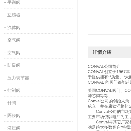
平衡阀
互感器
流体阀
空气阀
详情介绍
空气阀
防爆阀
CONVAL公司简介
CONVAL创立于196
于提供拥有**质量、*
压力调节器
CONVAL 的阀门都能
控制阀
美国CONVAL阀门、CO
滤芯阀等等。
Conval公司的创始人为
针阀
成立，并在康狄涅格州So
Conval公司的市场策
隔膜阀
主要市场仍以电厂为主
Conval与其它厂家
满足绝大多数客户*
液压阀