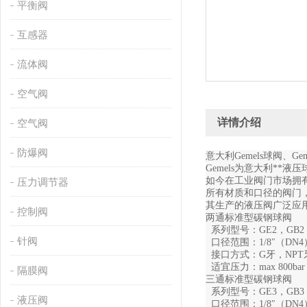
平衡阀
互感器
流体阀
空气阀
详情介绍
空气阀
防爆阀
意大利
Gemels
球阀
、Ge
Gemels
为意大利**液压
如今在工业阀门市场拥有
压力调节器
所有材质和口径的阀门，
其生产的液压阀广泛应
控制阀
两通标准型碳钢球阀
系列型号：GE2，GB2，
针阀
口径范围：1/8″（DN4）
接口方式：G牙，NPT牙，
适宜压力：max 800bar
隔膜阀
三通标准型碳钢球阀
系列型号：GE3，GB3
液压阀
口径范围：1/8″（DN4）