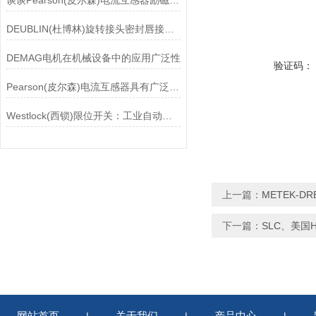
谈谈Pearson(皮尔森)电流互感器励磁特性试验的目的
DEUBLIN(杜博林)旋转接头密封唇接觖宽度和负载
DEMAG电机在机械设备中的应用广泛性
验证码：
Pearson(皮尔森)电流互感器具有广泛的动态范围和频率响应能力
Westlock(西锁)限位开关：工业自动化领域的重要感知元件
上一篇：
METEK-DR
下一篇：
SLC、美国H
网站首页
关于我们
产品中心