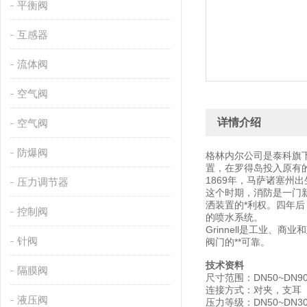
平衡阀
互感器
流体阀
空气阀
详情介绍
空气阀
防爆阀
格林内尔公司是泰科旗
置，在罗得岛投入原有
1869年，马萨诸塞州
压力调节器
这个时期，消防是一门新兴
洒装置的*利权。四年后
控制阀
的喷水系统。
Grinnell是工业、
针阀
阀门的**可靠。
技术资料
隔膜阀
尺寸范围：DN50~DN900
连接方式：对夹，支耳
液压阀
压力等级：DN50~DN30