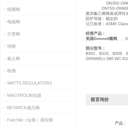
DN350~DN60
DN750~DN900
线圈阀
聚四氟乙烯阀座或弹性体覆
防护等级：额定的
电磁阀
法兰标准：ASME Class 1
经营产品：
引擎阀
美国Grinnell蝶阀
、、Gr
球阀
部分型号：
B302、B333、B308、
截止阀
GRINNELL 080 WC-81
电偶
WATTS REGULATORS
MAGTROL制动器
留言询价
BESWICK减压阀
Fairchild（仙童）调压阀
产品：