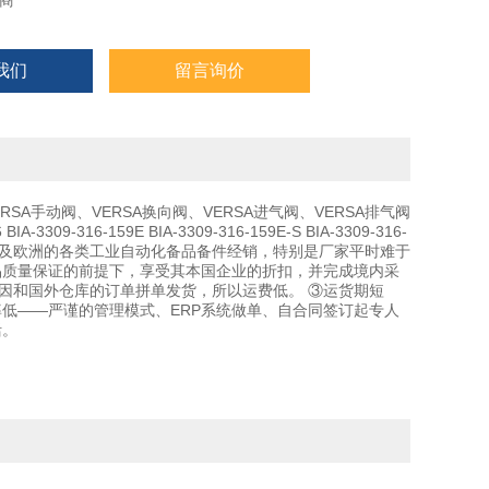
商
我们
留言询价
SA手动阀、VERSA换向阀、VERSA进气阀、VERSA排气阀
IA-3309-316-159E BIA-3309-316-159E-S BIA-3309-316-
国及欧洲的各类工业自动化备品备件经销，特别是厂家平时难于
品质量保证的前提下，享受其本国企业的折扣，并完成境内采
因和国外仓库的订单拼单发货，所以运费低。 ③运货期短
率低——严谨的管理模式、ERP系统做单、自合同签订起专人
活。