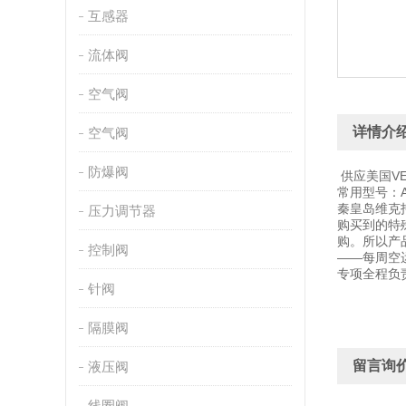
互感器
流体阀
空气阀
详情介
空气阀
防爆阀
供应美国VE
常用型号：ASP-4
秦皇岛维克
压力调节器
购买到的特
购。所以产
控制阀
——每周空
专项全程负
针阀
隔膜阀
留言询
液压阀
线圈阀