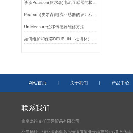
谈谈Pearson(皮尔森)电流互感器的极性及特点
Pearson(皮尔森)电流互感器的设计和制造过程需要考虑多个因素
UniMeasure位移传感器维修方法
如何维护和保养DEUBLIN（杜博林）旋转接头？
网站首页
关于我们
产品中心
|
|
联系我们
秦皇岛维克托国际贸易有限公司
公司地址：河北省秦皇岛市海港区河北大街西段185号奥体中心体