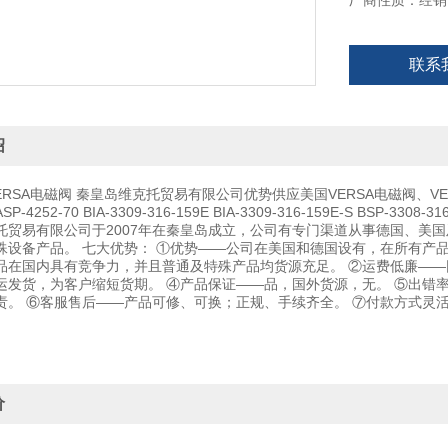
厂商性质：经销
联系
绍
RSA电磁阀 秦皇岛维克托贸易有限公司优势供应美国VERSA电磁阀、VER
252-70 BIA-3309-316-159E BIA-3309-316-159E-S BSP-3308-316 B
托贸易有限公司于2007年在秦皇岛成立，公司有专门渠道从事德国、美
殊设备产品。 七大优势： ①优势——公司在美国和德国设有，在所有产
品在国内具有竞争力，并且普通及特殊产品均货源充足。 ②运费低廉——
运发货，为客户缩短货期。 ④产品保证——品，国外货源，无。 ⑤出错
责。 ⑥客服售后——产品可修、可换；正规、手续齐全。 ⑦付款方式灵
价