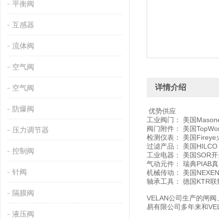
平衡阀
互感器
流体阀
空气阀
详情介绍
空气阀
防爆阀
优势供应
工业阀门： 美国Masone
阀门附件： 美国TopWo
压力调节器
检测仪表： 美国Firey
过滤产品： 美国HILCO，
控制阀
工业电器： 美国SOR开关
气动元件： 瑞典PIAB真空产
针阀
机械传动： 美国NEXEN
轴承工具： 德国KTR联轴
隔膜阀
VELAN公司生产的
易有限公司多年来和VE
液压阀