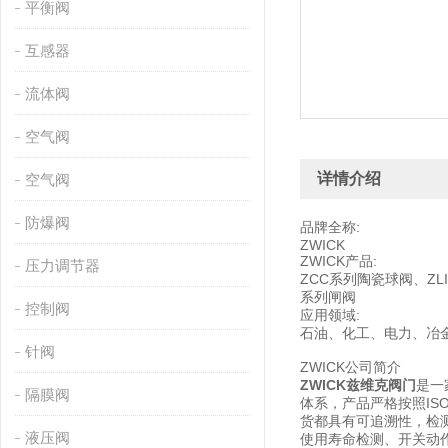
平衡阀
互感器
流体阀
空气阀
详情介绍
空气阀
防爆阀
品牌全称:
ZWICK
ZWICK产品:
压力调节器
ZCC系列陶瓷球阀、ZL
系列闸阀
控制阀
应用领域:
石油、化工、电力、冶
针阀
ZWICK公司简介
ZWICK兹维克阀门
是一
隔膜阀
体系，产品严格按照I
货都具有可追溯性，检
液压阀
使用寿命检测、开关动