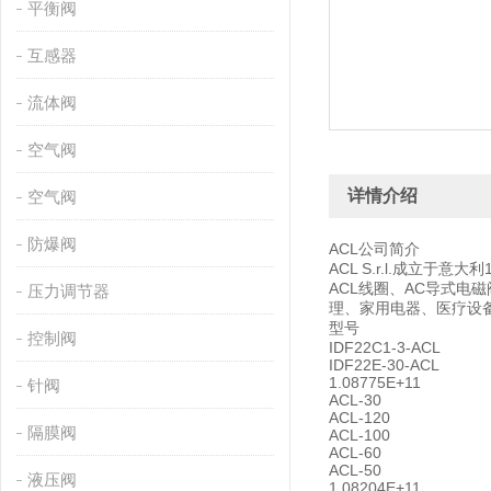
平衡阀
互感器
流体阀
空气阀
详情介绍
空气阀
防爆阀
ACL公司简介
ACL S.r.l.成立
ACL线圈、AC导式电
压力调节器
理、家用电器、医疗设
型号
控制阀
IDF22C1-3-ACL
IDF22E-30-ACL
1.08775E+11
针阀
ACL-30
ACL-120
隔膜阀
ACL-100
ACL-60
ACL-50
液压阀
1.08204E+11