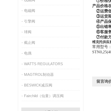
①价格优
产品价格
电磁阀
②运费低
③运货期
引擎阀
④产品保
⑤出错率
球阀
⑥客服售
⑦付款方
维克托供应奥
截止阀
常用型号：STN0
STN0,25(4
电偶
WATTS REGULATORS
MAGTROL制动器
留言询
BESWICK减压阀
Fairchild（仙童）调压阀