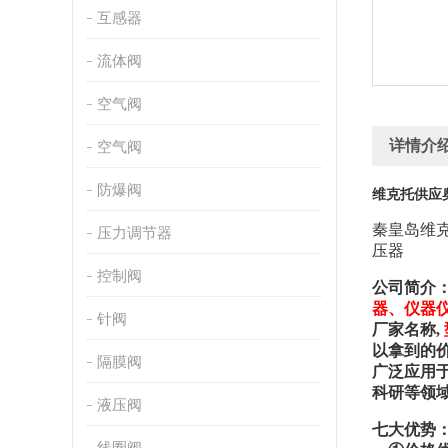
互感器
流体阀
空气阀
详情介
空气阀
防爆阀
维克托供应奥
秦皇岛维
压力调节器
压器
控制阀
公司简介：
器、仪器
针阀
厂家名称,
以拿到的
隔膜阀
广泛应用
科研等领
液压阀
七
大优势
线圈阀