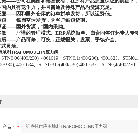
势——公司在美国和德国设有，在所有产品质量保证的前提下，
在国内具有竞争力，并且普通及特殊产品均货源充足。
廉——因和国外仓库的订单拼单发货，所以运费低
。
短——每周空运发货，为客户缩短货期。
证——
国外
货源，*国内采购。
低——严谨的管理模式、ERP系统做单、自合同签订起专人专
后——产品可修、可换；正规报关；发票、手续齐全。
式灵活
。
地利TRAFOMODERN压力阀
,06(400/230), 4001619、STN0,1(400/230), 4001623、STN0,16(
00/230), 4001634、STN0,315(400/230),4001637、STN0,4(400/230)
价
产品：