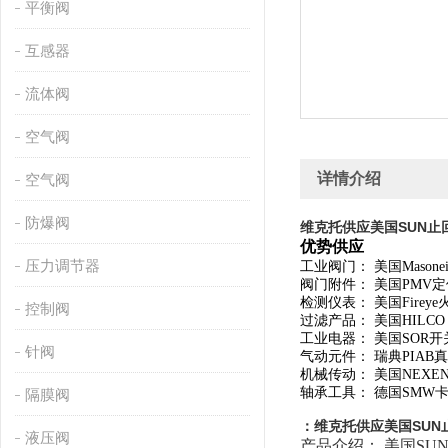
平衡阀
互感器
流体阀
空气阀
详情介绍
空气阀
防爆阀
维克托供应美国SUN止
优势供应
压力调节器
工业阀门： 美国Masone
阀门附件： 美国PMV定位器
检测仪表： 美国Fireye
控制阀
过滤产品： 美国HILCO，v
工业电器： 美国SOR开关，
针阀
气动元件： 瑞典PIAB真空产
机械传动： 美国NEXEN
轴承工具： 德国SMW卡
隔膜阀
：
维克托供应美国SUN
液压阀
产品介绍： 美国
SU