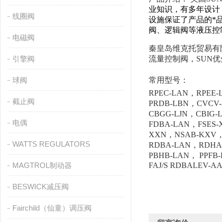
业知识，有多年设计
线圈阀
设施保证了产品的*
阀、逻辑阀等液压控
电磁阀
秦皇岛维克托贸易有
引擎阀
流量控制阀，SUN优
球阀
常用型号：
RPEC-LAN，RPEE
截止阀
PRDB-LBN，CVCV
CBGG-LJN，CBIG
电偶
FDBA-LAN，FSES
XXN，NSAB-KXV，
WATTS REGULATORS
RDBA-LAN，RDHA
PBHB-LAN， PPF
MAGTROL制动器
FAJ/S
RDBALEV-AA
BESWICK减压阀
Fairchild（仙童）调压阀