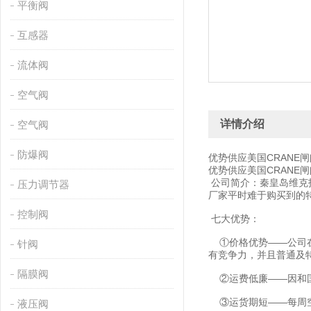
平衡阀
互感器
流体阀
空气阀
详情介绍
空气阀
防爆阀
优势供应美国CRANE闸
优势供应美国CRANE闸
公司简介：秦皇岛维克
压力调节器
厂家平时难于购买到的
控制阀
七大优势：
①价格优势——公司在
针阀
有竞争力，并且普通及
隔膜阀
②运费低廉——因和国
③运货期短——每周空
液压阀