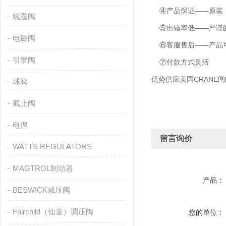
④产品保证——原装
线圈阀
⑤出错率低——严谨的
电磁阀
⑥客服售后——产品可
引擎阀
⑦付款方式灵活
优势供应美国CRANE闸
球阀
截止阀
电偶
留言询价
WATTS REGULATORS
MAGTROL制动器
产品：
BESWICK减压阀
Fairchild（仙童）调压阀
您的单位：