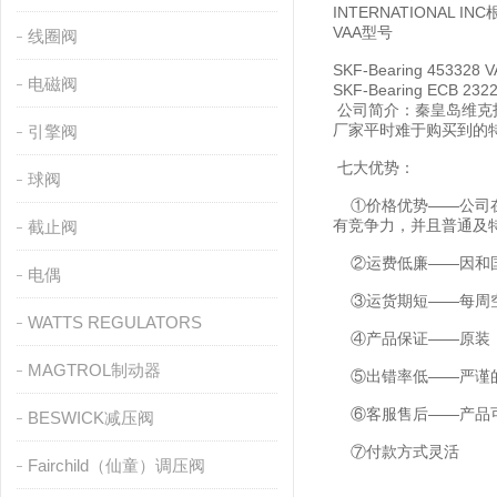
INTERNATIONA
VAA型号
线圈阀
SKF-Bearing 45332
电磁阀
SKF-Bearing ECB 2
公司简介：秦皇岛维克
厂家平时难于购买到的
引擎阀
七大优势：
球阀
①价格优势——公司在
有竞争力，并且普通及
截止阀
②运费低廉——因和国
电偶
③运货期短——每周空
WATTS REGULATORS
④产品保证——原装
MAGTROL制动器
⑤出错率低——严谨的
⑥客服售后——产品可
BESWICK减压阀
⑦付款方式灵活
Fairchild（仙童）调压阀