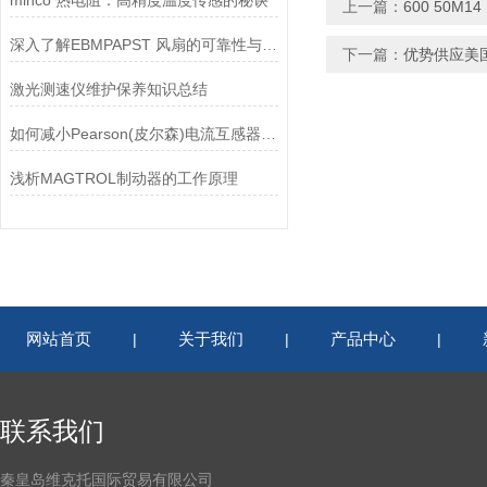
minco 热电阻：高精度温度传感的秘诀
上一篇：
600 50M
深入了解EBMPAPST 风扇的可靠性与耐用性
下一篇：
优势供应美国 
激光测速仪维护保养知识总结
如何减小Pearson(皮尔森)电流互感器的相位差？
浅析MAGTROL制动器的工作原理
网站首页
关于我们
产品中心
|
|
|
联系我们
秦皇岛维克托国际贸易有限公司