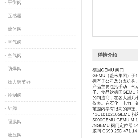
平衡阀
互感器
流体阀
空气阀
详情介绍
空气阀
防爆阀
德国GEMU 阀门
GEMU（盖米集团）于
拥有子公司及分支机构
压力调节器
产品主要包括手动、气
子、食品饮
德国GEMU
控制阀
的制造商，在各大洲几
仪表。在石化、电力、
针阀
范围内享有很高的声望。 GEM
41C1010210GEMU 指示
5000GEMU GEMU M 
隔膜阀
/NGEMU 阀门定位器 14
膜阀 G690 25D 471 14 
液压阀