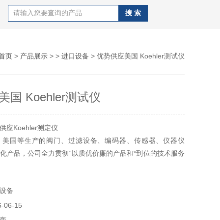
首页
>
产品展示
> >
进口设备
> 优势供应美国 Koehler测试仪
国 Koehler测试仪
应Koehler测定仪
、美国等生产的阀门、过滤设备、编码器、传感器、仪器仪
化产品，公司全力贯彻“以质优价廉的产品和*到位的技术服务
旨，服务于国内的流体控制和自动化控制领域。专业的技术支
易经验使我们积累了大量的重要客户和优质供应商，而且我们
设备
售前、售中、售后服务，所以赢得了广大客户和工控同行的广
06-15