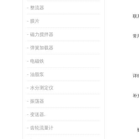
整流器
联
膜片
磁力搅拌器
常
弹簧加载器
电磁铁
油脂泵
详
水分测定仪
补
振荡器
变送器.
齿轮流量计