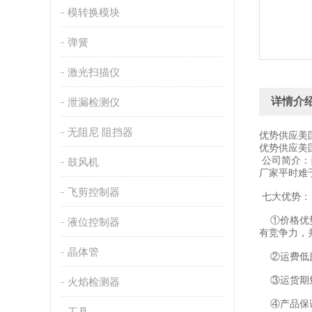
模转换模块
弹簧
激光扫描仪
详情介
泄漏检测仪
无阻尼 阻挡器
优势供应美国
优势供应美国
公司简介：
鼓风机
厂家平时难
飞剪控制器
七大优势：
①价格优势
液位控制器
有竞争力，
晶体管
②运费低廉
③运货期短
火焰检测器
④产品保证
工具