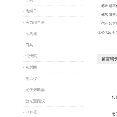
⑤出错率低
热螺母
⑥客服售后
液力耦合器
⑦付款方
优势供应美
探测器
刀具
润滑泵
留言询
密封圈
测温仪
光伏熔断器
您
激光测距仪
电容器
您