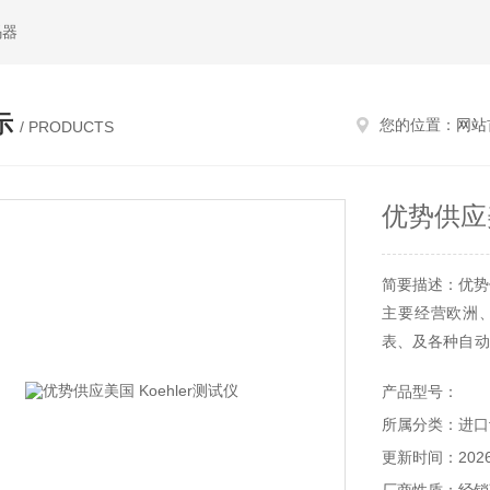
码器
示
您的位置：
网站
/ PRODUCTS
优势供应美
简要描述：优势供
主要经营欧洲
表、及各种自动
客户“的经营宗
产品型号：
持和数年的贸
所属分类：进口
还提供*细致的
泛认可。
更新时间：2026-