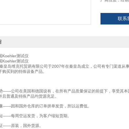
厂商性质：经销
联系
绍
Koehler测试仪
Koehler测试仪
秦皇岛维克托贸易有限公司于2007年在秦皇岛成立，公司有专门渠道从
于购买到的特殊设备产品。
——公司在美国和德国设有，在所有产品质量保证的前提下，享受其本
并且普通及特殊产品均货源充足。
——因和国外仓库的订单拼单发货，所以运费低。
——每周空运发货，为客户缩短货期。
——原装，国外货源。