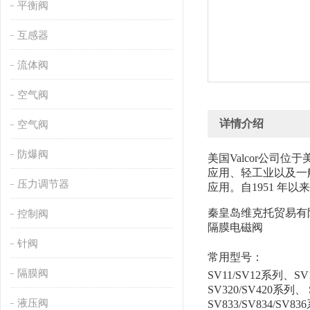
平衡阀
互感器
流体阀
空气阀
详情介绍
空气阀
防爆阀
美国Valcor公司
应用、轻工业以及一
压力调节器
应用。自1951 年以
秦皇岛维克托贸易有
控制阀
隔膜电磁阀
针阀
常用型号：
隔膜阀
SV11/SV12系列、S
SV320/SV420系列、
液压阀
SV833/SV834/SV8