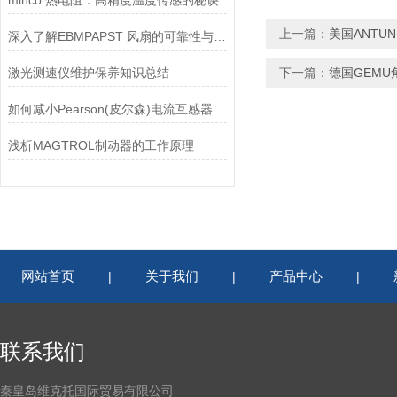
minco 热电阻：高精度温度传感的秘诀
上一篇：
美国ANTU
深入了解EBMPAPST 风扇的可靠性与耐用性
激光测速仪维护保养知识总结
下一篇：
德国GEMU
如何减小Pearson(皮尔森)电流互感器的相位差？
浅析MAGTROL制动器的工作原理
网站首页
关于我们
产品中心
|
|
|
联系我们
秦皇岛维克托国际贸易有限公司