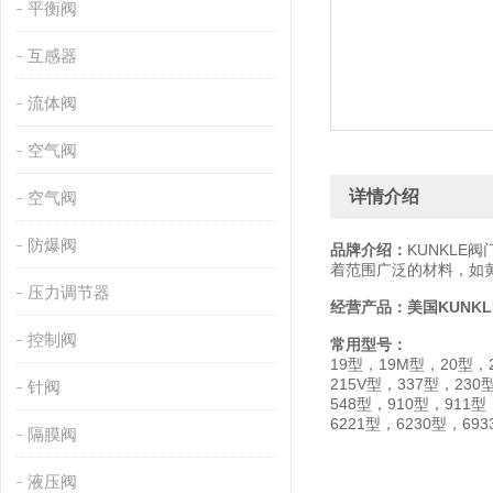
平衡阀
互感器
流体阀
空气阀
详情介绍
空气阀
防爆阀
品牌介绍：
KUNKLE
着范围广泛的材料，如
压力调节器
经营产品：
美国KUNK
控制阀
常用型号：
19型，19M型，20型，
215V型，337型，230
针阀
548型，910型，911型
6221型，6230型，6933
隔膜阀
液压阀