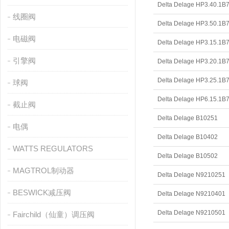
Delta Delage HP3.40.1B
线圈阀
Delta Delage HP3.50.1B
电磁阀
Delta Delage HP3.15.1B
引擎阀
Delta Delage HP3.20.1B
Delta Delage HP3.25.1B
球阀
Delta Delage HP6.15.1B
截止阀
Delta Delage B10251
电偶
Delta Delage B10402
WATTS REGULATORS
Delta Delage B10502
MAGTROL制动器
Delta Delage N9210251
BESWICK减压阀
Delta Delage N9210401
Delta Delage N9210501
Fairchild（仙童）调压阀