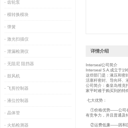
齿轮泵
模转换模块
弹簧
激光扫描仪
详情介绍
泄漏检测仪
无阻尼 阻挡器
Interseal公司简介
Interseal S.
这些部门是：液压和密封
鼓风机
活塞杆密封、导向环、液
公司简介：秦皇岛维克
飞剪控制器
家平时难于购买到的特
液位控制器
七大优势：
①价格优势——公司在
晶体管
有竞争力，并且普通及
火焰检测器
②运费低廉——因和国