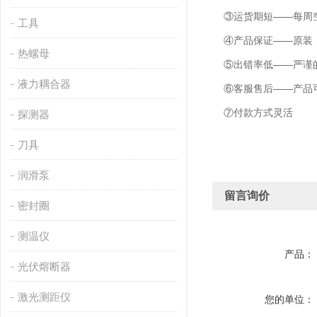
③运货期短——每周空
工具
④产品保证——原装
热螺母
⑤出错率低——严谨的
液力耦合器
⑥客服售后——产品可
⑦付款方式灵活
探测器
刀具
润滑泵
留言询价
密封圈
测温仪
产品：
光伏熔断器
激光测距仪
您的单位：