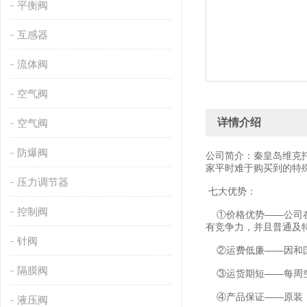
平衡阀
互感器
流体阀
空气阀
详情介绍
空气阀
防爆阀
公司简介：秦皇岛维克
家平时难于购买到的特
压力调节器
七大优势：
控制阀
①价格优势——公司在
有竞争力，并且普通及
针阀
②运费低廉——因和国
隔膜阀
③运货期短——每周空
④产品保证——原装
液压阀