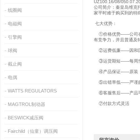
UZ100.16/08/050.07.
公司简介：秦皇岛维克
线圈阀
家平时难于购买到的特
电磁阀
七大优势：
①价格优势——公司在
引擎阀
有竞争力，并且普通及
球阀
②运费低廉——因和国
③运货期短——每周空
截止阀
④产品保证——原装
电偶
⑤出错率低——严谨的
WATTS REGULATORS
⑥客服售后——产品可
⑦付款方式灵活
MAGTROL制动器
BESWICK减压阀
Fairchild（仙童）调压阀