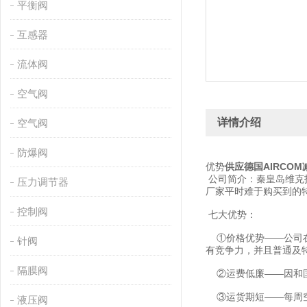
平衡阀
互感器
流体阀
空气阀
详情介绍
空气阀
防爆阀
优势
供应德国AIRCOM
公司简介：秦皇岛维克
压力调节器
厂家平时难于购买到的
控制阀
七大优势：
①价格优势——公司在
针阀
有竞争力，并且普通及
隔膜阀
②运费低廉——因和国
③运货期短——每周空
液压阀