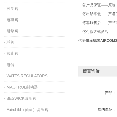
④产品保证——原装
线圈阀
⑤出错率低——严谨的
电磁阀
⑥客服售后——产品可
引擎阀
⑦付款方式灵活
优势
供应德国AIRCOM
球阀
截止阀
电偶
留言询价
WATTS REGULATORS
MAGTROL制动器
产品：
BESWICK减压阀
Fairchild（仙童）调压阀
您的单位：